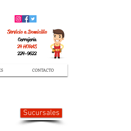
Servicio a Domicilio
Cerrajería
24 HORAS
224-9622
ES
CONTACTO
Sucursales