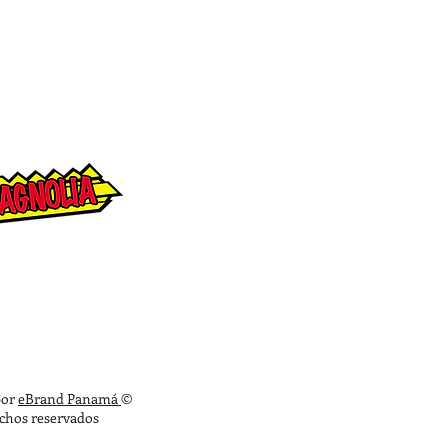
ON NOSOTROS
por
eBrand Panamá
©
echos reservados